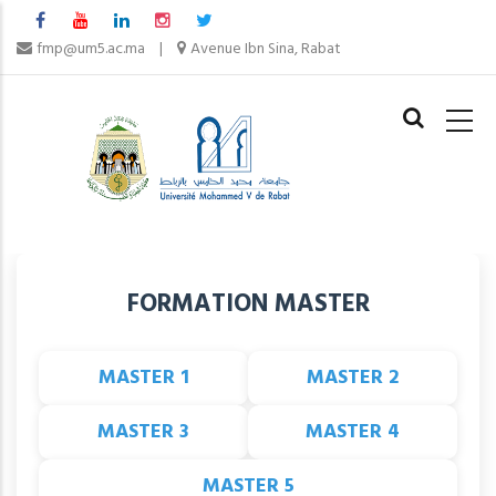
Skip
to
fmp@um5.ac.ma
|
Avenue Ibn Sina, Rabat
main
MAIN
content
NAVIGAT
FORMATION MASTER
MASTER 1
MASTER 2
MASTER 3
MASTER 4
MASTER 5