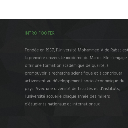
INTRO FOOTER
Fondée en 1957, l’Université Mohammed V de Rabat es
la première université moderne du Maroc. Elle s'engage
offrir une formation académique de qualité, à
promouvoir la recherche scientifique et à contribuer
activement au développement socio-économique du
pays. Avec une diversité de facultés et d'instituts,
l'université accueille chaque année des milliers
d'étudiants nationaux et internationaux.