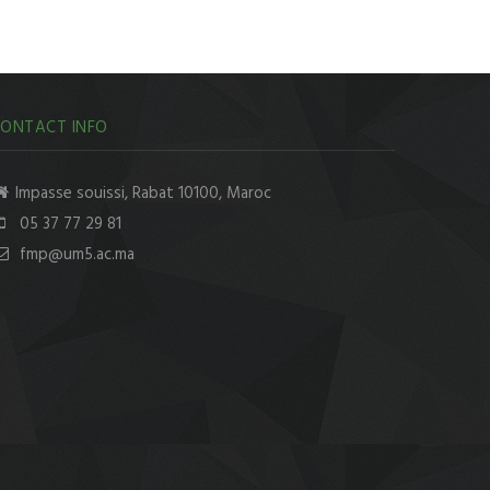
ONTACT INFO
Impasse souissi, Rabat 10100, Maroc
05 37 77 29 81
fmp@um5.ac.ma