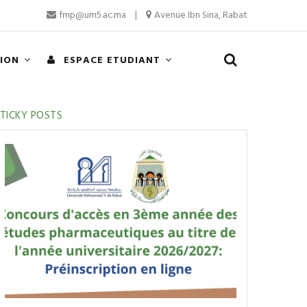
fmp@um5.ac.ma
|
Avenue Ibn Sina, Rabat
TION
ESPACE ETUDIANT
TICKY POSTS