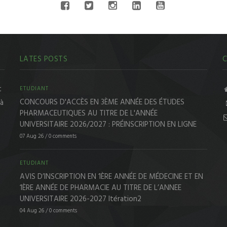
LATES POSTS
C
t
ETUDIANT
CONCOURS D'ACCÈS EN 3ÈME ANNÉE DES ÉTUDES
 à
PHARMACEUTIQUES AU TITRE DE L'ANNÉE
UNIVERSITAIRE 2026/2027 : PRÉINSCRIPTION EN LIGNE
07 Aug 26
/
0 comments
ETUDIANT
AVIS D’INSCRIPTION EN 1ÈRE ANNÉE DE MÉDECINE ET EN
1ÈRE ANNÉE DE PHARMACIE AU TITRE DE L’ANNEE
UNIVERSITAIRE 2026-2027 Itération2
04 Aug 26
/
0 comments