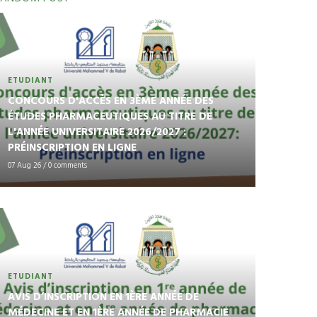
ETUDIANT
CONCOURS D'ACCÈS EN 3ÈME ANNÉE DES
ÉTUDES PHARMACEUTIQUES AU TITRE DE
L'ANNÉE UNIVERSITAIRE 2026/2027 :
PRÉINSCRIPTION EN LIGNE
07 Aug 26
/
0 comments
ETUDIANT
AVIS D’INSCRIPTION EN 1ÈRE ANNÉE DE
MÉDECINE ET EN 1ÈRE ANNÉE DE PHARMACIE