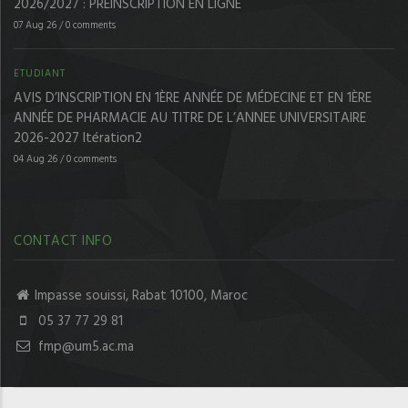
2026/2027 : PRÉINSCRIPTION EN LIGNE
07 Aug 26
/
0 comments
ETUDIANT
AVIS D’INSCRIPTION EN 1ÈRE ANNÉE DE MÉDECINE ET EN 1ÈRE
ANNÉE DE PHARMACIE AU TITRE DE L’ANNEE UNIVERSITAIRE
2026-2027 Itération2
04 Aug 26
/
0 comments
CONTACT INFO
Impasse souissi, Rabat 10100, Maroc
05 37 77 29 81
fmp@um5.ac.ma