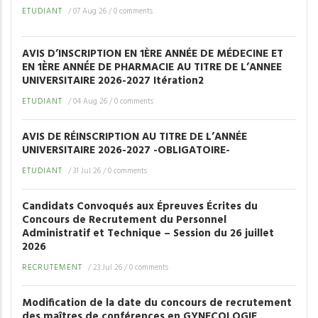
ETUDIANT
/
07 Aug 26
/
0 comments
AVIS D’INSCRIPTION EN 1ÈRE ANNÉE DE MÉDECINE ET
EN 1ÈRE ANNÉE DE PHARMACIE AU TITRE DE L’ANNEE
UNIVERSITAIRE 2026-2027 Itération2
ETUDIANT
/
04 Aug 26
/
0 comments
AVIS DE RÉINSCRIPTION AU TITRE DE L’ANNÉE
UNIVERSITAIRE 2026-2027 -OBLIGATOIRE-
ETUDIANT
/
31 Jul 26
/
0 comments
Candidats Convoqués aux Épreuves Écrites du
Concours de Recrutement du Personnel
Administratif et Technique – Session du 26 juillet
2026
RECRUTEMENT
/
23 Jul 26
/
0 comments
Modification de la date du concours de recrutement
des maîtres de conférences en GYNECOLOGIE