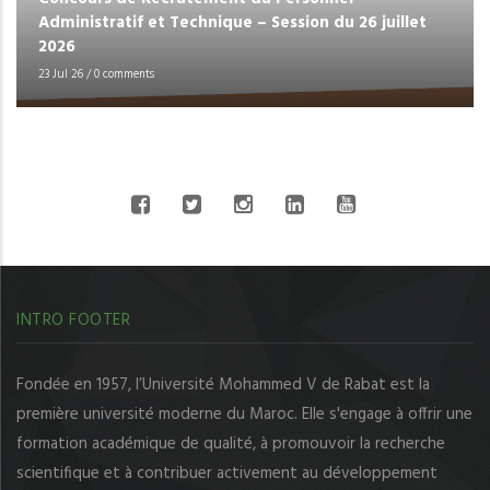
Administratif et Technique – Session du 26 juillet
2026
23 Jul 26
/
0 comments
CONNECT WITH US
INTRO FOOTER
Fondée en 1957, l’Université Mohammed V de Rabat est la
première université moderne du Maroc. Elle s'engage à offrir une
formation académique de qualité, à promouvoir la recherche
scientifique et à contribuer activement au développement