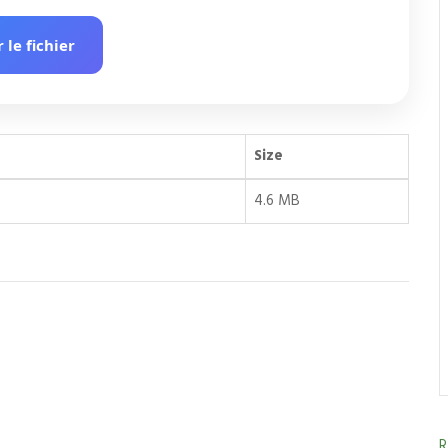
r le fichier
Size
4.6 MB