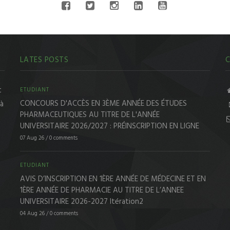
LATES POSTS
C
t
ETUDIANT
CONCOURS D'ACCÈS EN 3ÈME ANNÉE DES ÉTUDES
 à
PHARMACEUTIQUES AU TITRE DE L'ANNÉE
UNIVERSITAIRE 2026/2027 : PRÉINSCRIPTION EN LIGNE
07 Aug 26
/
0 comments
ETUDIANT
AVIS D’INSCRIPTION EN 1ÈRE ANNÉE DE MÉDECINE ET EN
1ÈRE ANNÉE DE PHARMACIE AU TITRE DE L’ANNEE
UNIVERSITAIRE 2026-2027 Itération2
04 Aug 26
/
0 comments