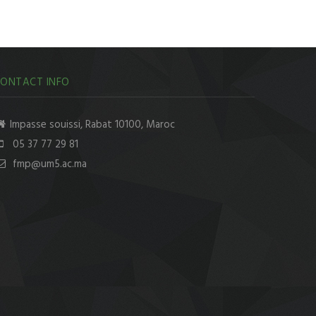
ONTACT INFO
Impasse souissi, Rabat 10100, Maroc
05 37 77 29 81
fmp@um5.ac.ma