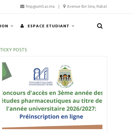
fmp@um5.ac.ma
|
Avenue Ibn Sina, Rabat
TION
ESPACE ETUDIANT
TICKY POSTS