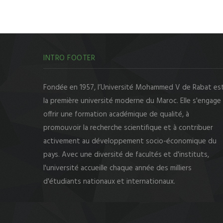
INTRO FOOTER
Fondée en 1957, l’Université Mohammed V de Rabat es
la première université moderne du Maroc. Elle s'engage
offrir une formation académique de qualité, à
promouvoir la recherche scientifique et à contribuer
activement au développement socio-économique du
pays. Avec une diversité de facultés et d'instituts,
l'université accueille chaque année des milliers
d'étudiants nationaux et internationaux.