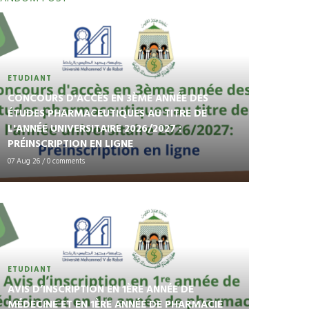
ETUDIANT
CONCOURS D'ACCÈS EN 3ÈME ANNÉE DES
ÉTUDES PHARMACEUTIQUES AU TITRE DE
L'ANNÉE UNIVERSITAIRE 2026/2027 :
PRÉINSCRIPTION EN LIGNE
07 Aug 26
/
0 comments
ETUDIANT
AVIS D’INSCRIPTION EN 1ÈRE ANNÉE DE
MÉDECINE ET EN 1ÈRE ANNÉE DE PHARMACIE