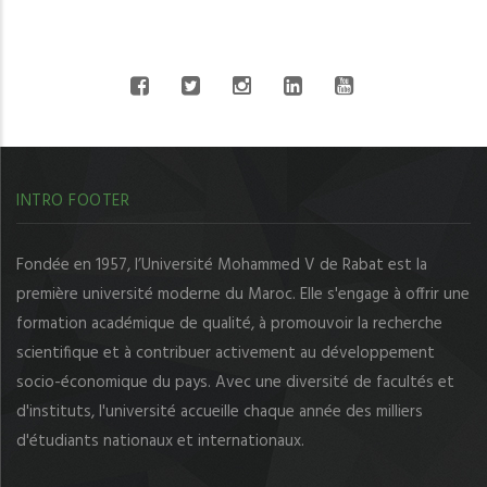
CONNECT WITH US
INTRO FOOTER
Fondée en 1957, l’Université Mohammed V de Rabat est la
première université moderne du Maroc. Elle s'engage à offrir une
formation académique de qualité, à promouvoir la recherche
scientifique et à contribuer activement au développement
socio-économique du pays. Avec une diversité de facultés et
d'instituts, l'université accueille chaque année des milliers
d'étudiants nationaux et internationaux.