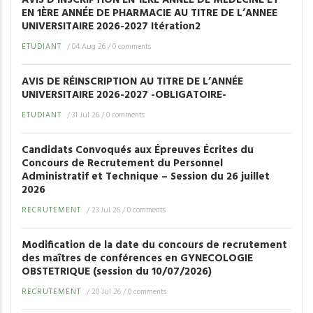
EN 1ÈRE ANNÉE DE PHARMACIE AU TITRE DE L’ANNEE
UNIVERSITAIRE 2026-2027 Itération2
ETUDIANT
/
04 Aug 26
/
0 comments
AVIS DE RÉINSCRIPTION AU TITRE DE L’ANNÉE
UNIVERSITAIRE 2026-2027 -OBLIGATOIRE-
ETUDIANT
/
31 Jul 26
/
0 comments
Candidats Convoqués aux Épreuves Écrites du
Concours de Recrutement du Personnel
Administratif et Technique – Session du 26 juillet
2026
RECRUTEMENT
/
23 Jul 26
/
0 comments
Modification de la date du concours de recrutement
des maîtres de conférences en GYNECOLOGIE
OBSTETRIQUE (session du 10/07/2026)
RECRUTEMENT
/
20 Jul 26
/
0 comments