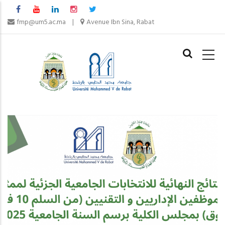
Skip
to
fmp@um5.ac.ma
|
Avenue Ibn Sina, Rabat
main
MAIN
content
NAVIGAT