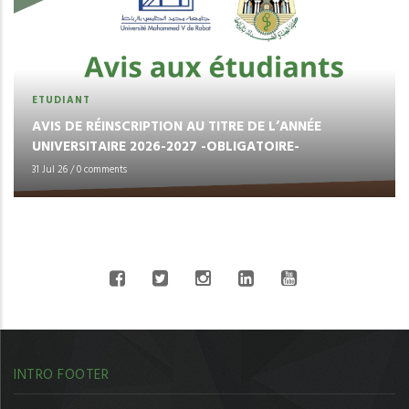
ETUDIANT
AVIS DE RÉINSCRIPTION AU TITRE DE L’ANNÉE
UNIVERSITAIRE 2026-2027 -OBLIGATOIRE-
31 Jul 26
/
0 comments
CONNECT WITH US
INTRO FOOTER