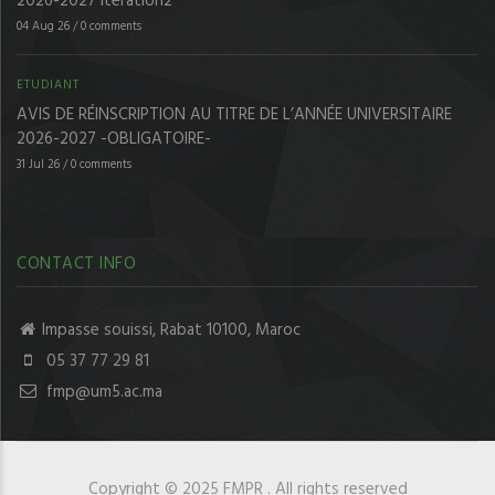
2026-2027 Itération2
04 Aug 26
/
0 comments
ETUDIANT
AVIS DE RÉINSCRIPTION AU TITRE DE L’ANNÉE UNIVERSITAIRE
2026-2027 -OBLIGATOIRE-
31 Jul 26
/
0 comments
CONTACT INFO
Impasse souissi, Rabat 10100, Maroc
05 37 77 29 81
fmp@um5.ac.ma
Copyright © 2025 FMPR . All rights reserved