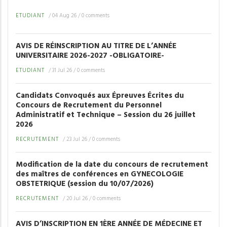
ETUDIANT
/
04 Aug 26
/
0 comments
AVIS DE RÉINSCRIPTION AU TITRE DE L’ANNÉE
UNIVERSITAIRE 2026-2027 -OBLIGATOIRE-
ETUDIANT
/
31 Jul 26
/
0 comments
Candidats Convoqués aux Épreuves Écrites du
Concours de Recrutement du Personnel
Administratif et Technique – Session du 26 juillet
2026
RECRUTEMENT
/
23 Jul 26
/
0 comments
Modification de la date du concours de recrutement
des maîtres de conférences en GYNECOLOGIE
OBSTETRIQUE (session du 10/07/2026)
RECRUTEMENT
/
20 Jul 26
/
0 comments
AVIS D’INSCRIPTION EN 1ÈRE ANNÉE DE MÉDECINE ET