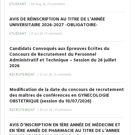
ETUDIANT
/
04 Aug 26
/
0 comments
AVIS DE RÉINSCRIPTION AU TITRE DE L’ANNÉE
UNIVERSITAIRE 2026-2027 -OBLIGATOIRE-
ETUDIANT
/
31 Jul 26
/
0 comments
Candidats Convoqués aux Épreuves Écrites du
Concours de Recrutement du Personnel
Administratif et Technique – Session du 26 juillet
2026
RECRUTEMENT
/
23 Jul 26
/
0 comments
Modification de la date du concours de recrutement
des maîtres de conférences en GYNECOLOGIE
OBSTETRIQUE (session du 10/07/2026)
RECRUTEMENT
/
20 Jul 26
/
0 comments
AVIS D’INSCRIPTION EN 1ÈRE ANNÉE DE MÉDECINE ET
EN 1ÈRE ANNÉE DE PHARMACIE AU TITRE DE L’ANNEE