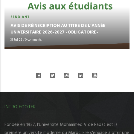
ETUDIANT
AVIS DE RÉINSCRIPTION AU TITRE DE L’ANNÉE
UNIVERSITAIRE 2026-2027 -OBLIGATOIRE-
31 Jul 26
/
0 comments
CONNECT WITH US
INTRO FOOTER
Fondée en 1957, l’Université Mohammed V de Rabat est la
première université moderne du Maroc. Elle s'engage à offrir une