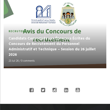
RECRUTEMENT
Candidats Convoqués aux Épreuves Écrites du
Concours de Recrutement du Personnel
Administratif et Technique – Session du 26 juillet
2026
23 Jul 26
/
0 comments
CONNECT WITH US