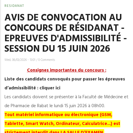
RESIDANAT
AVIS DE CONVOCATION AU
CONCOURS DE RÉSIDANAT -
EPREUVES D'ADMISSIBILITÉ -
SESSION DU 15 JUIN 2026
Wed, 06/03/2026 - 13:01
/
0 Comments
Consignes importantes du concours :
Liste des candidats convoqués pour passer les épreuves
d’admissibilité : cliquer ici
Les candidats doivent se présenter à la Faculté de Médecine et
de Pharmacie de Rabat le lundi 15 juin 2026 à 08h00.
Tout matériel informatique ou électronique (GSM,
Tablette, Smart Watch, Ordinateur, Calculatrice...) est
strictement interdit dans LA SALLE D’EXAMEN.