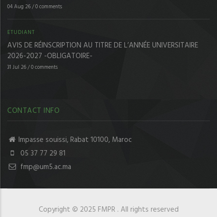
04 Aug 26
/
0 comments
ETUDIANT
AVIS DE RÉINSCRIPTION AU TITRE DE L’ANNÉE UNIVERSITAIRE
2026-2027 -OBLIGATOIRE-
31 Jul 26
/
0 comments
CONTACT INFO
Impasse souissi, Rabat 10100, Maroc
05 37 77 29 81
fmp@um5.ac.ma
Copyright © 2025 FMPR . All rights reserved