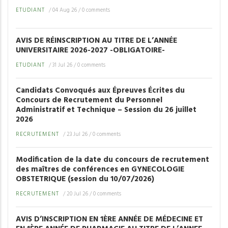
ETUDIANT
/
04 Aug 26
/
0 comments
AVIS DE RÉINSCRIPTION AU TITRE DE L’ANNÉE
UNIVERSITAIRE 2026-2027 -OBLIGATOIRE-
ETUDIANT
/
31 Jul 26
/
0 comments
Candidats Convoqués aux Épreuves Écrites du
Concours de Recrutement du Personnel
Administratif et Technique – Session du 26 juillet
2026
RECRUTEMENT
/
23 Jul 26
/
0 comments
Modification de la date du concours de recrutement
des maîtres de conférences en GYNECOLOGIE
OBSTETRIQUE (session du 10/07/2026)
RECRUTEMENT
/
20 Jul 26
/
0 comments
AVIS D’INSCRIPTION EN 1ÈRE ANNÉE DE MÉDECINE ET