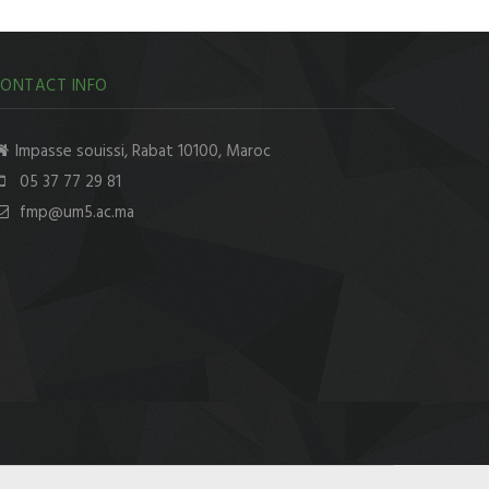
ONTACT INFO
Impasse souissi, Rabat 10100, Maroc
05 37 77 29 81
fmp@um5.ac.ma