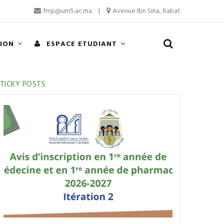
fmp@um5.ac.ma
|
Avenue Ibn Sina, Rabat
TION
ESPACE ETUDIANT
TICKY POSTS