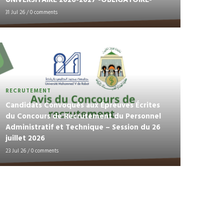
UNIVERSITAIRE 2026-2027 -OBLIGATOIRE-
31 Jul 26
/
0 comments
RECRUTEMENT
Candidats Convoqués aux Épreuves Écrites
du Concours de Recrutement du Personnel
Administratif et Technique – Session du 26
juillet 2026
23 Jul 26
/
0 comments