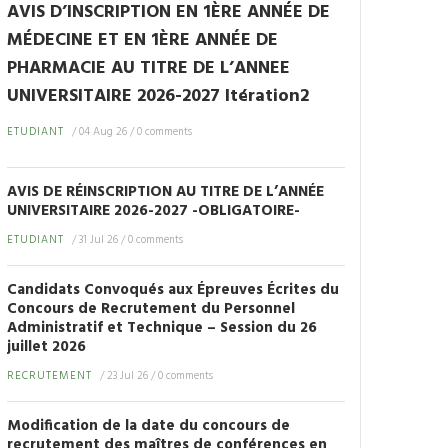
AVIS D’INSCRIPTION EN 1ÈRE ANNÉE DE
MÉDECINE ET EN 1ÈRE ANNÉE DE
PHARMACIE AU TITRE DE L’ANNEE
UNIVERSITAIRE 2026-2027 Itération2
ETUDIANT
/
04 Aug 26
/
0 comments
AVIS DE RÉINSCRIPTION AU TITRE DE L’ANNÉE
UNIVERSITAIRE 2026-2027 -OBLIGATOIRE-
ETUDIANT
/
31 Jul 26
/
0 comments
Candidats Convoqués aux Épreuves Écrites du
Concours de Recrutement du Personnel
Administratif et Technique – Session du 26
juillet 2026
RECRUTEMENT
/
23 Jul 26
/
0 comments
Modification de la date du concours de
recrutement des maîtres de conférences en