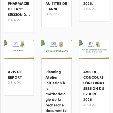
PHARMACIE
AU TITRE DE
2026.
DE LA 1ʳᵉ
L'ANNE…
13 May 26
/
SESSION D…
14 May 26
/
14 May 26
/
AVIS DE
Planning
AVIS DE
REPORT
Atelier
CONCOURS
initiation à
D’INTERNAT
06 May 26
/
la
SESSION DU
méthodolo
02 JUIN
gie de la
2026
recherche
27 Apr 26
/
documentai