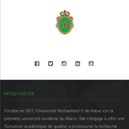
CONNECT WITH US
INTRO FOOTER
Fondée en 1957, l’Université Mohammed V de Rabat est la
première université moderne du Maroc. Elle s'engage à offrir une
formation académique de qualité, à promouvoir la recherche