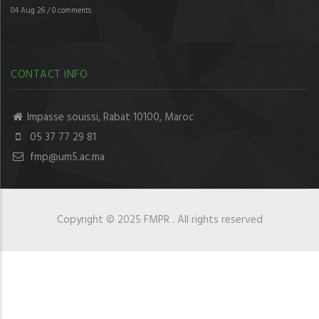
04 Aug 26
/
0 comments
CONTACT INFO
Impasse souissi, Rabat 10100, Maroc
05 37 77 29 81
fmp@um5.ac.ma
Copyright © 2025 FMPR . All rights reserved