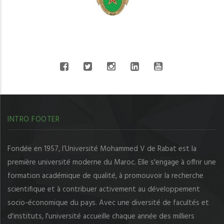
CONNECT WITH US
INTRO FOOTER
Fondée en 1957, l’Université Mohammed V de Rabat est la
première université moderne du Maroc. Elle s'engage à offrir une
formation académique de qualité, à promouvoir la recherche
scientifique et à contribuer activement au développement
socio-économique du pays. Avec une diversité de facultés et
d'instituts, l'université accueille chaque année des milliers