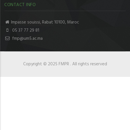
CONTACT INFO
Impasse souissi, Rabat 10100, Maroc
05 37 77 29 81
fmp@um5.ac.ma
Copyright © 2025 FMPR . All rights reserved