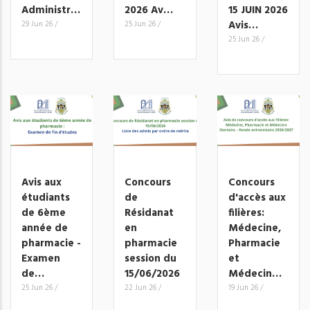
Administr…
2026 Av…
15 JUIN 2026
Avis…
29 Jun 26
/
25 Jun 26
/
25 Jun 26
/
Avis aux
Concours
Concours
étudiants
de
d'accès aux
de 6ème
Résidanat
filières:
année de
en
Médecine,
pharmacie -
pharmacie
Pharmacie
Examen
session du
et
de…
15/06/2026
Médecin…
25 Jun 26
/
22 Jun 26
/
19 Jun 26
/