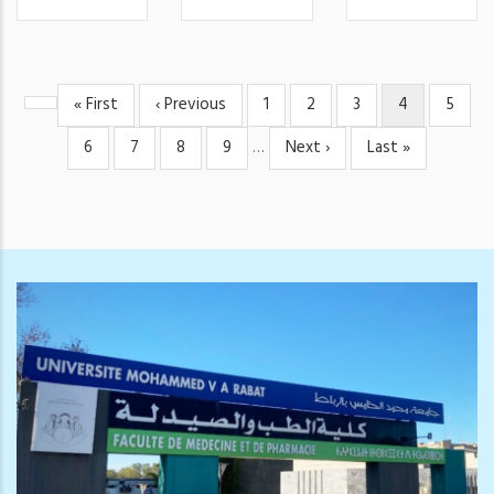
First
« First
Previous
‹ Previous
Page
1
Page
2
Page
3
Current
4
Page
5
PAGINATION
page
page
page
Page
6
Page
7
Page
8
Page
9
…
Next
Next ›
Last
Last »
page
page