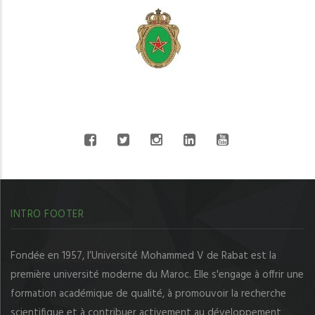
CONNECT WITH US
INTRO FOOTER
Fondée en 1957, l’Université Mohammed V de Rabat est la
première université moderne du Maroc. Elle s'engage à offrir une
formation académique de qualité, à promouvoir la recherche
scientifique et à contribuer activement au développement