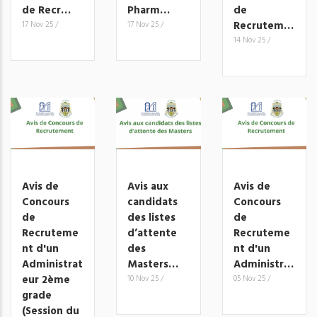
de Recr…
Pharm…
de
Recrutem…
17 Nov 25
/
17 Nov 25
/
14 Nov 25
/
Avis de
Avis aux
Avis de
Concours
candidats
Concours
de
des listes
de
Recruteme
d’attente
Recruteme
nt d'un
des
nt d'un
Administrat
Masters…
Administr…
eur 2ème
10 Nov 25
/
05 Nov 25
/
grade
(Session du