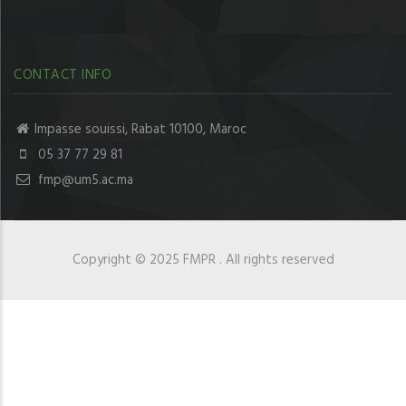
CONTACT INFO
Impasse souissi, Rabat 10100, Maroc
05 37 77 29 81
fmp@um5.ac.ma
Copyright © 2025 FMPR . All rights reserved