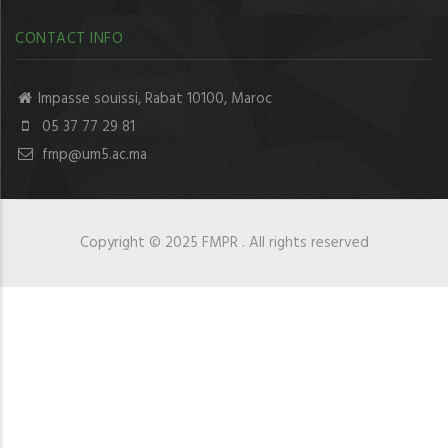
CONTACT INFO
Impasse souissi, Rabat 10100, Maroc
05 37 77 29 81
fmp@um5.ac.ma
Copyright © 2025 FMPR . All rights reserved