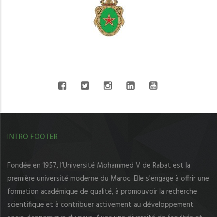
CONNECT WITH US
INTRO FOOTER
Fondée en 1957, l’Université Mohammed V de Rabat est la
première université moderne du Maroc. Elle s'engage à offrir une
formation académique de qualité, à promouvoir la recherche
scientifique et à contribuer activement au développement