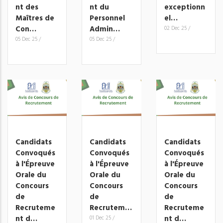
nt des
nt du
exceptionn
Maîtres de
Personnel
el…
Con…
Admin…
02 Dec 25
/
05 Dec 25
/
05 Dec 25
/
Candidats
Candidats
Candidats
Convoqués
Convoqués
Convoqués
à l'Épreuve
à l'Épreuve
à l'Épreuve
Orale du
Orale du
Orale du
Concours
Concours
Concours
de
de
de
Recruteme
Recrutem…
Recruteme
nt d…
nt d…
01 Dec 25
/