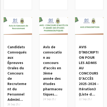
Candidats
Avis de
AVIS
Convoqués
convocatio
D’INSCRIPTI
aux
n au
ON POUR
Épreuves
concours
LES ADMIS
Orales du
d'accès en
AU
Concours
3ème
CONCOURS
de
année des
D’ACCÈS
Recruteme
études
2025-2026 -
nt du
pharmaceu
Itération3
Personnel
tiques…
(Liste d…
Admini…
24 Sep 25
/
22 Sep 25
/
26 Sep 25
/