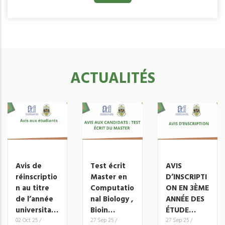
ACTUALITÉS
Avis de
Test écrit
AVIS
réinscriptio
Master en
D’INSCRIPTI
n au titre
Computatio
ON EN 3ÈME
de l’année
nal Biology ,
ANNÉE DES
universita…
Bioin…
ÉTUDE…
02 Oct 25
/
27 Sep 25
/
27 Sep 25
/