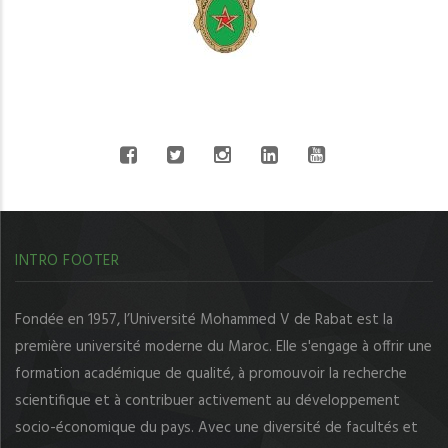
CONNECT WITH US
INTRO FOOTER
Fondée en 1957, l’Université Mohammed V de Rabat est la
première université moderne du Maroc. Elle s'engage à offrir une
formation académique de qualité, à promouvoir la recherche
scientifique et à contribuer activement au développement
socio-économique du pays. Avec une diversité de facultés et