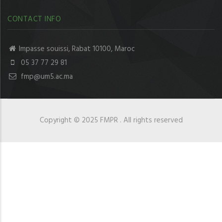
CONTACT INFO
Impasse souissi, Rabat 10100, Maroc
05 37 77 29 81
fmp@um5.ac.ma
Copyright © 2025 FMPR . All rights reserved